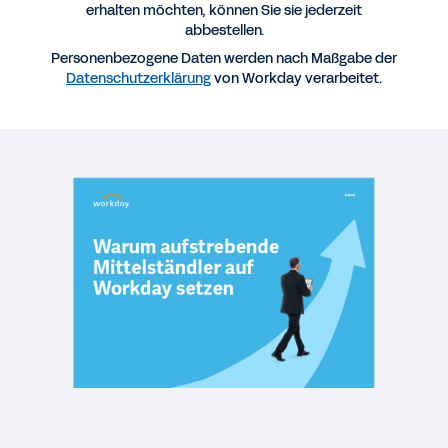
erhalten möchten, können Sie sie jederzeit
WEBPAGE
abbestellen.
Workday vs. Other Platforms
Personenbezogene Daten werden nach Maßgabe der
Datenschutzerklärung
von Workday verarbeitet.
GUIDE
Expect More: Driving Value from Financial and
HCM Software
STUDIE
Warum eine starke Partnerschaft von CFO und
CIO im Mittelstand das Wachstum fördert
STUDIE