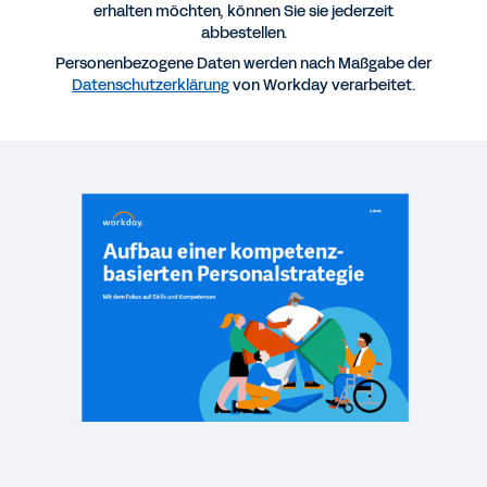
erhalten möchten, können Sie sie jederzeit
abbestellen.
Personenbezogene Daten werden nach Maßgabe der
VIDEO
Datenschutzerklärung
von Workday verarbeitet.
Workday in Action: Reskilling and Rebuilding
4:05
VIDEO
Skills-Based Talent Optimization
13:23
WEBINAR
Partnering with Workday on your skills
transformation journey
43:32