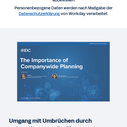
abbestellen.
Personenbezogene Daten werden nach Maßgabe der
Datenschutzerklärung
von Workday verarbeitet.
E-BOOK
Einführung in die unternehmensweite Planung
ERFOLGSGESCHICHTE
Workday und Rubrik
KURZDEMO
Workday Adaptive Planning
2:15
WEBINAR
The Journey to Company-Wide Planning
Umgang mit Umbrüchen durch