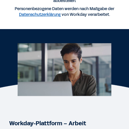
abbestellen.
Mehr Ressourcen
Personenbezogene Daten werden nach Maßgabe der
Datenschutzerklärung
von Workday verarbeitet.
KURZDEMO
KI-gestütztes ERP: Die Workday-Plattform
3:08
STUDIE
2025 Gartner® Magic Quadrant™ for Cloud ERP for
Service-Centric Enterprises
STUDIE
2025 Gartner® Magic Quadrant™ for Cloud HCM
Suites for 1,000+ Employee Enterprises
Workday-Plattform – Arbeit