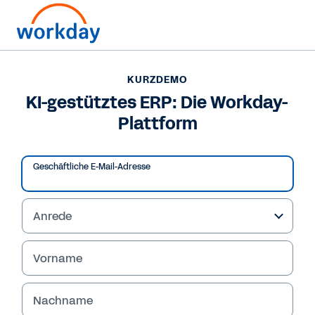
KURZDEMO
KI-gestütztes ERP: Die Workday-
Plattform
Geschäftliche E-Mail-Adresse
Anrede
Vorname
KURZDEMO
KI-gestütztes ERP: Die
Nachname