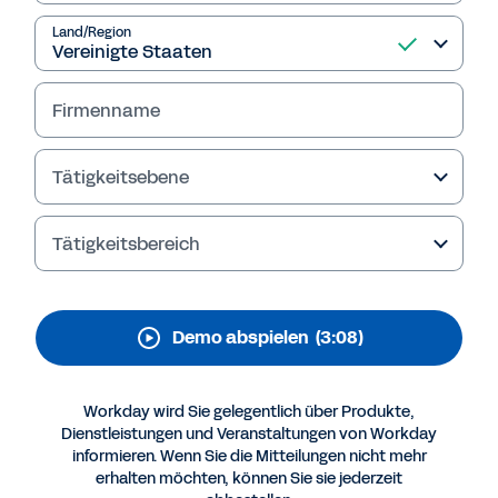
Workday-Plattform
Land/Region
In der modernen Geschäftswelt reicht
Wachstum allein nicht mehr aus. Ihr
Unternehmen muss in der Lage sein, sich
Firmenname
schnell und präzise anzupassen. Wesentliche
Voraussetzung hierfür ist eine KI-gestützte
Tätigkeitsebene
Plattform, die Sie auf dem Weg zum Erfolg
unterstützt.
Tätigkeitsbereich
Demo abspielen
(3:08)
Workday wird Sie gelegentlich über Produkte,
Dienstleistungen und Veranstaltungen von Workday
informieren. Wenn Sie die Mitteilungen nicht mehr
erhalten möchten, können Sie sie jederzeit