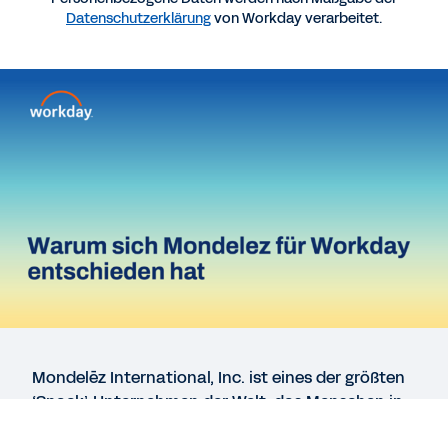
Datenschutzerklärung
von Workday verarbeitet.
E-BOOK
Die zukunftsorientierte Talentstrategie
STUDIE
Ein durchdachter Ansatz für die Personalplanung
STUDIE
Globale Personalstudie von Workday: Vertrauen
wiederherstellen, bevor Ihre Spitzenkräfte gehen
Mondelēz International, Inc. ist eines der größten
Mehr Ressourcen anzeigen
‘Snack’-Unternehmen der Welt, das Menschen in
über 150 Ländern die Möglichkeit gibt, richtig zu