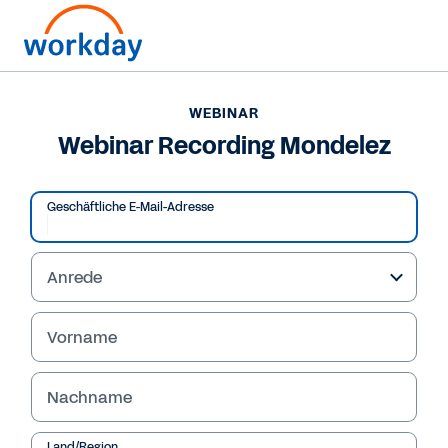
WEBINAR
Webinar Recording Mondelez
Geschäftliche E-Mail-Adresse
Anrede
Vorname
WEBINAR
Nachname
Webinar Recording
Land/Region