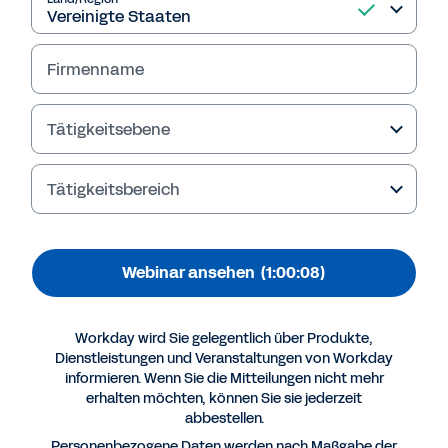
Mondelez
Webinar Recording
Firmenname
Tätigkeitsebene
Tätigkeitsbereich
Webinar ansehen
(1:00:08)
Mehr Ressourcen
Workday wird Sie gelegentlich über Produkte,
Dienstleistungen und Veranstaltungen von Workday
informieren. Wenn Sie die Mitteilungen nicht mehr
WEBINAR
erhalten möchten, können Sie sie jederzeit
Webinar Recording Mondelez
abbestellen.
1:00:08
Personenbezogene Daten werden nach Maßgabe der