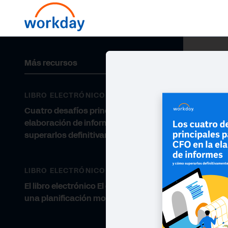
Más recursos
LIBRO ELECTRÓNICO
Cuatro desafíos principales en la
elaboración de informes y cómo
superarlos definitivamente
LIBRO ELECTRÓNICO
El libro electrónico El camino hacia
una planificación moderna