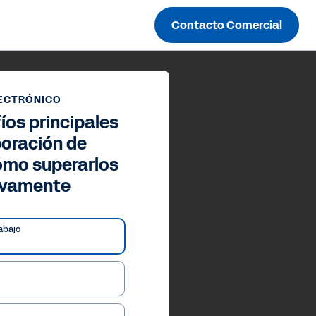
Contacto Comercial
LECTRÓNICO
íos principales
boración de
ómo superarlos
tivamente
abajo