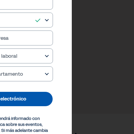
resa
 laboral
partamento
o electrónico
endrá informado con
ica sobre sus eventos,
. Si más adelante cambia