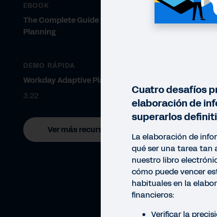
EBOOK
The Complete Guide to Modern
Planning
DEMO RÁPIDA
Workday Adaptive Planning
Cuatro desafíos pr
3:22
elaboración de in
superarlos defini
Ver más recursos
La elaboración de info
qué ser una tarea tan
nuestro libro electróni
cómo puede vencer es
habituales en la elabo
financieros:
LIBR
Verificar la preci