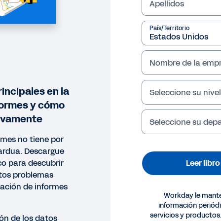
Apellidos
País/Territorio
Nombre de la emp
incipales en la
Seleccione su nivel
formes y cómo
tivamente
Seleccione su de
rmes no tiene por
 ardua. Descargue
Leer libr
co para descubrir
tos problemas
ración de informes
Workday le mant
información periód
O ELECTRÓNICO
servicios y productos
sión de los datos