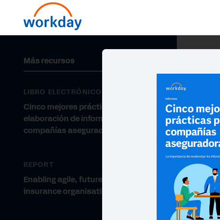
Más recursos
LIBRO ELECTRÓNICO
Cinco mejores prácticas de
elaboración de informes para
compañías aseguradoras
REPORT
Enabling agile, future‐ready
insurance organisations