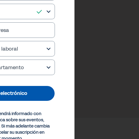
resa
 laboral
partamento
o electrónico
endrá informado con
ica sobre sus eventos,
. Si más adelante cambia
elar su suscripción en
er momento.