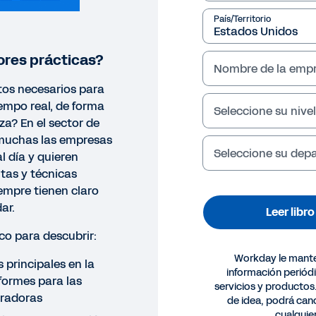
País/Territorio
ores prácticas?
Nombre de la emp
tos necesarios para
empo real, de forma
Seleccione su nivel
za? En el sector de
muchas las empresas
Seleccione su de
l día y quieren
ntas y técnicas
empre tienen claro
ar.
Leer libr
ico para descubrir:
Workday le mant
 principales en la
información periód
formes para las
servicios y productos
radoras
O ELECTRÓNICO
de idea, podrá canc
cualqui