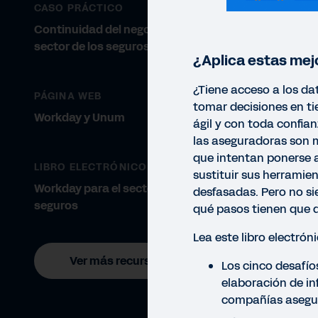
CASO PRÁCTICO
Continuidad del negocio para el
sector de los seguros
¿Aplica estas mej
¿Tiene acceso a los da
PÁGINA WEB
tomar decisiones en ti
Workday y Unum
ágil y con toda confian
las aseguradoras son 
que intentan ponerse a
LIBRO ELECTRÓNICO
sustituir sus herramie
Workday para el sector de los
desfasadas. Pero no si
seguros
qué pasos tienen que d
Lea este libro electrón
Ver más recursos
Los cinco desafíos
elaboración de in
compañías asegu
LIBR