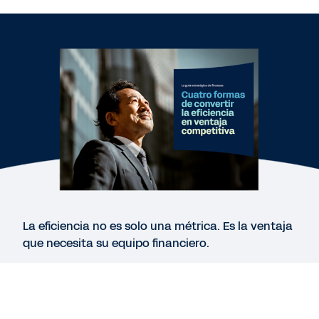
INFORME
Plataforma de finanzas adaptable
INFORME
La IA hace avanzar a los equipos financieros
DEMO RÁPIDA
Workday para el sector financiero (En inglés)
3:45
La eficiencia no es solo una métrica. Es la ventaja
que necesita su equipo financiero.
Ver más recursos
Explore cuatro formas prácticas de modernizar
sus operaciones financieras y liderar la transición
del mantenimiento a la creación de valor: