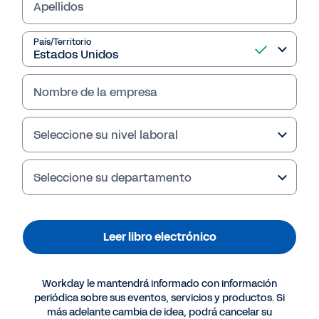
Desarrollo basado en agentes utiliza la IA para
Apellidos
escalar el aprendizaje, reducir el trabajo
manual y conectar el desarrollo directamente
País/Territorio
con los resultados de negocio y el desempeño
de la fuerza laboral.
Nombre de la empresa
Leer libro electrónico
Seleccione su nivel laboral
Seleccione su departamento
Leer libro electrónico
Workday le mantendrá informado con información
periódica sobre sus eventos, servicios y productos. Si
más adelante cambia de idea, podrá cancelar su