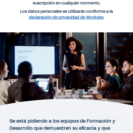
suscripción en cualquier momento.
Más recursos
Los datos personales se utilizarán conforme a la
declaración de privacidad de Workday
.
LIBRO ELECTRÓNICO
El futuro agéntico de la Formación y el Desarrollo:
un nuevo modelo operativo para aprendizaje
empresarial impulsado por IA
GUÍA
IA en RRHH: cómo utilizar la IA para desarrollar la
futura fuerza laboral
INFORME
Mejorar el potencial humano: la revolución de las
skills con IA
Se está pidiendo a los equipos de Formación y
Desarrollo que demuestren su eficacia y que