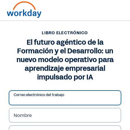
LIBRO ELECTRÓNICO
LIBRO ELECTRÓNICO
El futuro agéntico de la
El futuro agéntico de la
Formación y el Desarrollo: un
Formación y el
nuevo modelo operativo para
Desarrollo: un nuevo
aprendizaje empresarial
modelo operativo para
impulsado por IA
aprendizaje
Correo electrónico del trabajo
empresarial impulsado
por IA
Nombre
Descubra cómo un modelo de Formación y