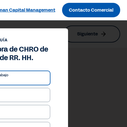
man Capital Management
Contacto Comercial
Siguiente
UÍA
pra de CHRO de
de RR. HH.
abajo