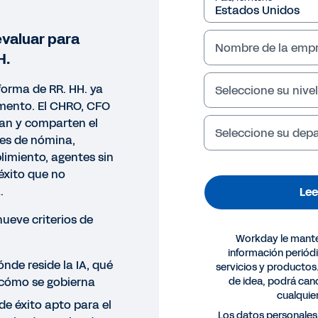
evaluar para
Nombre de la emp
H.
forma de RR. HH. ya
Seleccione su nivel
amento. El CHRO, CFO
pan y comparten el
Seleccione su de
ores de nómina,
limiento, agentes sin
éxito que no
.
Lee
nueve criterios de
Workday le mant
información periód
nde reside la IA, qué
servicios y productos
 cómo se gobierna
de idea, podrá canc
cualqui
de éxito apto para el
Los datos personales 