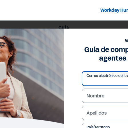
Workday Hu
GUÍA
Guía de compra de CHRO de agentes de RR. HH.
G
Guía de com
agentes 
Correo electrónico del tr
Nombre
Apellidos
País/Territorio