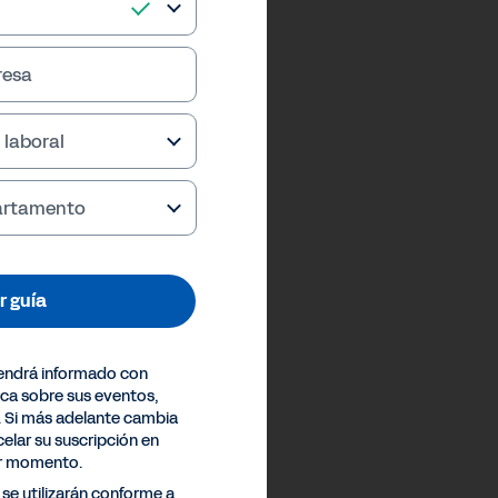
resa
 laboral
partamento
r guía
endrá informado con
ica sobre sus eventos,
. Si más adelante cambia
elar su suscripción en
er momento.
se utilizarán conforme a