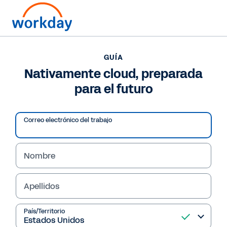
¿Hablamos? Contacte con nosotros?
+34 911 23 29 47
GUÍA
Nativamente cloud, preparada
GUÍA
para el futuro
Nativamente cloud, preparada para el futuro
Correo electrónico del trabajo
Nombre
Apellidos
País/Territorio