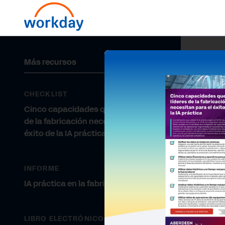
Más recursos
CHECKLIST
Cinco capacidades que los líderes
de la fabricación necesitan para el
éxito de la IA práctica
INFORME
IA práctica en la fabricación
LIBRO ELECTRÓNICO