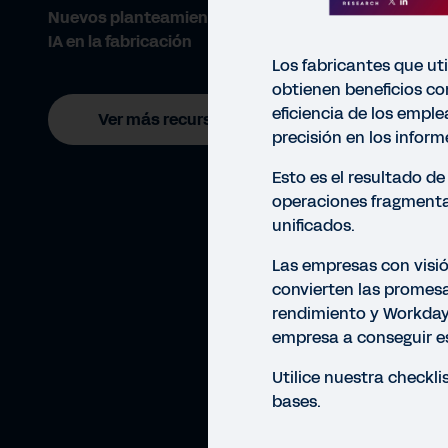
Nuevos planteamientos sobre la
IA en la fabricación
Los fabricantes que uti
obtienen beneficios c
eficiencia de los empl
Ver más recursos
precisión en los inform
Esto es el resultado de
operaciones fragment
unificados.
Las empresas con visió
convierten las promesa
rendimiento y Workday
empresa a conseguir e
Utilice nuestra checkli
bases.
CHEC