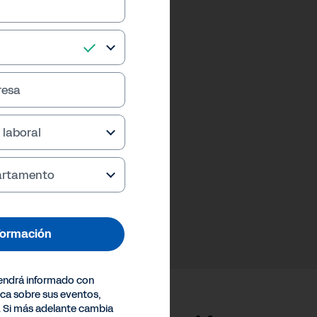
resa
 laboral
partamento
formación
endrá informado con
ica sobre sus eventos,
. Si más adelante cambia