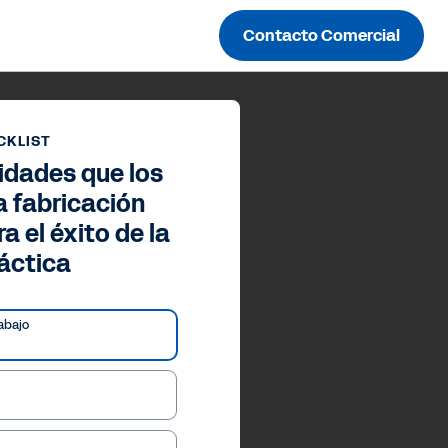
Contacto Comercial
CKLIST
idades que los
la fabricación
a el éxito de la
ráctica
abajo