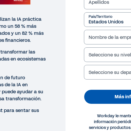
Apellidos
País/Territorio
lizan la IA práctica
omo un 58 % más
eados y un 82 % más
Nombre de la emp
es financieros.
 transformar las
Seleccione su nivel
adas en ecosistemas
Seleccione su de
n de futuro
s de la IA en
 puede ayudar a su
Más in
sa transformación.
st para sentar sus
Workday le mant
información periód
KLIST
servicios y productos