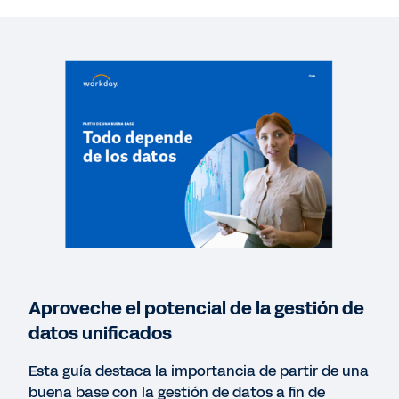
GUIDE
Expect More: Driving Value from Financial and
HCM Software
LIBRO ELECTRÓNICO
Workday para la mediana empresa
GUÍA
Cinco estrategias para una rápida puesta en
marcha con Workday GO
Aproveche el potencial de la gestión de
datos unificados
Esta guía destaca la importancia de partir de una
buena base con la gestión de datos a fin de
Ver más recursos