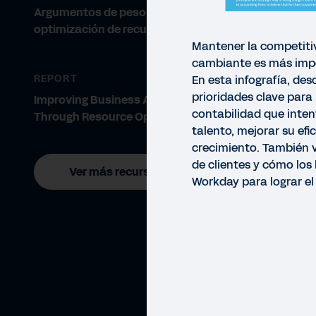
Argumentos de peso para la
optimización de recursos
Mantener la competiti
cambiante es más imp
REPORT
En esta infografía, des
prioridades clave para
Improving Business Agility
contabilidad que inten
Through Resource Optimization
talento, mejorar su efi
crecimiento. También v
de clientes y cómo lo
Ver más recursos
Workday para lograr el 
INFO