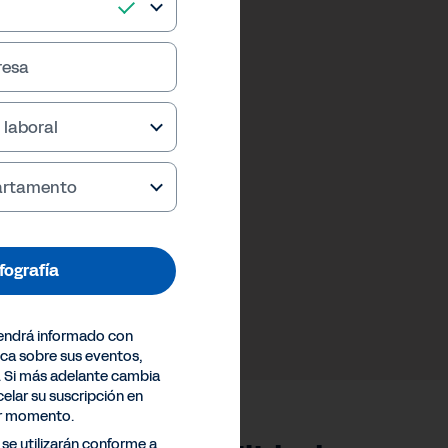
resa
 laboral
partamento
nfografía
endrá informado con
ica sobre sus eventos,
. Si más adelante cambia
elar su suscripción en
er momento.
se utilizarán conforme a