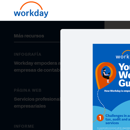
Más recursos
INFOGRAFÍA
Workday empodera a las
empresas de contabilidad
PÁGINA WEB
Servicios profesionales y
empresariales
INFORME