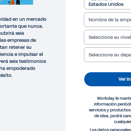
vidad en un mercado
Nombre de la emp
ortante que nunca.
cubrirá seis
Seleccione su nivel
 las empresas de
tan retener su
ciencia e impulsar el
Seleccione su de
erá seis testimonios
s ha empoderado
éxito.
Ver i
Workday le mant
información periód
servicios y productos
de idea, podrá canc
cualqui
GRAFÍA
Los datos personales 