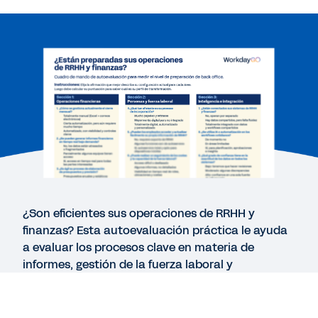
LIBRO ELECTRÓNICO
Despejar el camino hacia el futuro
PÁGINA WEB
Crezca sin límites con Workday
ONEPAGER
Diez razones por las que las empresas ágiles
eligen Workday GO
¿Son eficientes sus operaciones de RRHH y
finanzas? Esta autoevaluación práctica le ayuda
a evaluar los procesos clave en materia de
informes, gestión de la fuerza laboral y
Ver más recursos
automatización, para identificar deficiencias y
mejorar el desempeño.