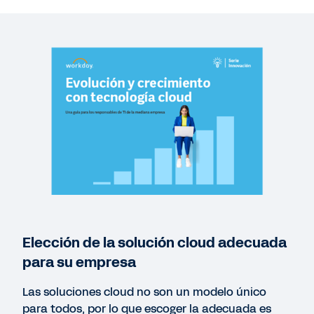
INFORME
La calidad de la IA: insights sobre la inteligencia
artificial en la empresa
GUIDE
Expect More: Driving Value from Financial and
HCM Software
INFORME
Por qué la mediana empresa debe mejorar la
Elección de la solución cloud adecuada
colaboración entre CFO y CIO para impulsar el
para su empresa
crecimiento
Las soluciones cloud no son un modelo único
para todos, por lo que escoger la adecuada es
INFORME