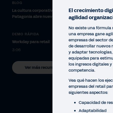
BLOG
El crecimiento digi
La cultura corporativa de
Patagonia abre nuevos caminos
agilidad organizac
No existe una fórmula
una empresa gane agili
DEMO RÁPIDA
empresas del sector de
Workday para retail
de desarrollar nuevos
3:06
y adaptar tecnologías,
equipadas para estimul
los ingresos digitales y
Ver más recursos
competencia.
Vea qué hacen los ejec
empresas del retail pa
siguientes aspectos:
Capacidad de re
INFO
Adaptabilidad