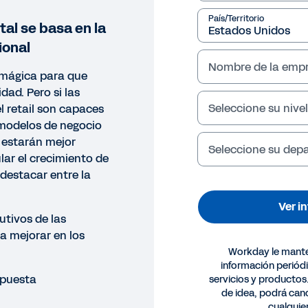
País/Territorio
tal se basa en la
ional
Nombre de la emp
 mágica para que
dad. Pero si las
Seleccione su nivel
l retail son capaces
 modelos de negocio
 estarán mejor
Seleccione su de
ar el crecimiento de
 destacar entre la
Ver i
utivos de las
ra mejorar en los
Workday le mant
información periód
spuesta
servicios y productos
GRAFÍA
de idea, podrá canc
cualqui