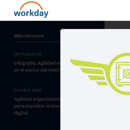
Más recursos
INFOGRAFÍA
Infografía: Agilidad organizacional
en el sector del retail
PÁGINA WEB
Agilidad organizacional: la clave
para impulsar el crecimiento
digital