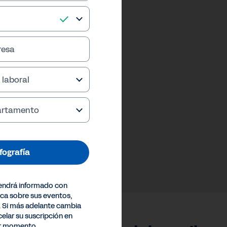
resa
 laboral
partamento
nfografía
endrá informado con
ica sobre sus eventos,
. Si más adelante cambia
elar su suscripción en
er momento.