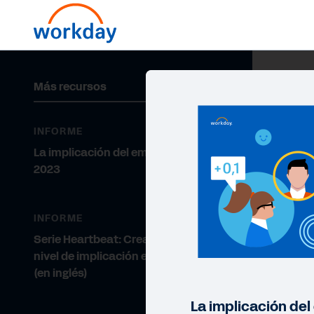
Más recursos
INFORME
La implicación del empleado en
2023
INFORME
Serie Heartbeat: Crear un alto
nivel de implicación en la empresa
(en inglés)
La implicación de