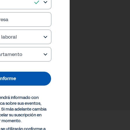
resa
 laboral
partamento
 informe
endrá informado con
ica sobre sus eventos,
. Si más adelante cambia
elar su suscripción en
er momento.
se utilizarán conforme a