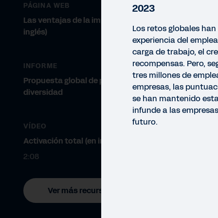
PÁGINA WEB
2023
Las ventajas de la implicación (en
Los retos globales han
inglés)
experiencia del emplead
carga de trabajo, el cr
recompensas. Pero, se
INFORME
tres millones de empl
Propuesta global de pertenencia y
empresas, las puntuac
diversidad
se han mantenido esta
infunde a las empresas
futuro.
VÍDEO
Activación total (en inglés)
2:08
Ver más recursos
INFO