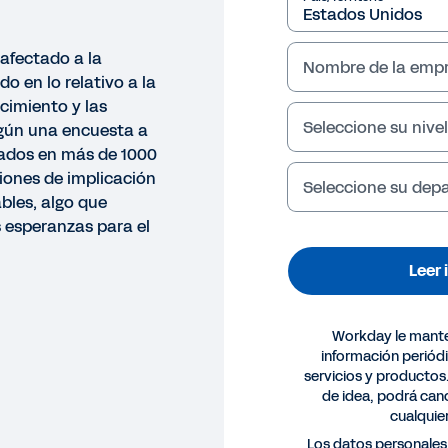
 afectado a la
Nombre de la emp
o en lo relativo a la
ecimiento y las
Seleccione su nivel
gún una encuesta a
eados en más de 1000
iones de implicación
Seleccione su de
bles, algo que
 esperanzas para el
Leer
Workday le mant
información periód
servicios y productos
de idea, podrá canc
cualqui
RME
Los datos personales 