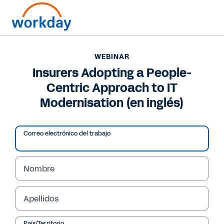
¿Hablamos? Contacte con nosotros?
+34 911 23 29 47
WEBINAR
Insurers Adopting a People-
WEBINAR
Centric Approach to IT
Insurers Adopting a People-Centric Approach to IT
Modernisation (en inglés)
Modernisation (en inglés)
Correo electrónico del trabajo
Nombre
Apellidos
País/Territorio