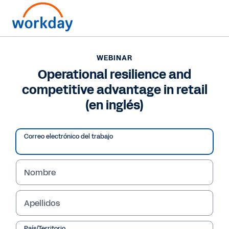
¿Hablamos? Contacte con nosotros?
+34 911 23 29 47
WEBINAR
Operational resilience and
WEBINAR
competitive advantage in retail
Operational resilience and competitive advantage in
retail (en inglés)
(en inglés)
Correo electrónico del trabajo
Nombre
Apellidos
País/Territorio