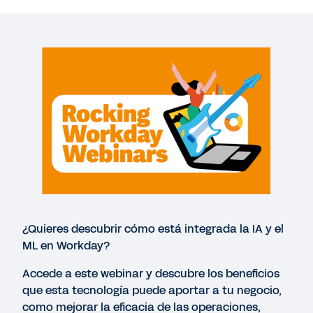
Más recursos
WEBINAR
Workday Webinar – AI aplicada a la gestión
financiera
51:12
¿Quieres descubrir cómo está integrada la IA y el
ML en Workday?
EXTENDED DEMO
Innovation Spotlight: Machine Learning-Powered
Accede a este webinar y descubre los beneficios
Accounting
que esta tecnología puede aportar a tu negocio,
como mejorar la eficacia de las operaciones,
13:03