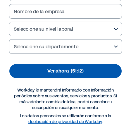
aplicada a la gestión
Nombre de la empresa
financiera
Seleccione su nivel laboral
¿Quieres descubrir cómo está integrada la IA y
el ML en Workday?
Seleccione su departamento
Accede a este webinar y descubre los
beneficios que esta tecnología puede aportar
a tu negocio, como mejorar la eficacia de las
Ver ahora
(51:12)
operaciones, detectar anomalías, suministrar
insights para una rápida toma de decisiones
basada en datos, proporcionar una mejor
Workday le mantendrá informado con información
experiencia del empleado…
periódica sobre sus eventos, servicios y productos. Si
más adelante cambia de idea, podrá cancelar su
suscripción en cualquier momento.
Los datos personales se utilizarán conforme a la
declaración de privacidad de Workday
.