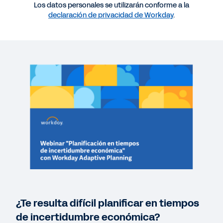
Más recursos
Los datos personales se utilizarán conforme a la
declaración de privacidad de Workday
.
WEBINAR
Webinar "Planificación en tiempos de
incertidumbre económica" con Workday Adaptive
Planning
37:22
LIBRO ELECTRÓNICO
El libro electrónico El camino hacia una
planificación moderna
LIBRO ELECTRÓNICO
Cinco medidas a tomar para transformar una
¿Te resulta difícil planificar en tiempos
planificación estática
de incertidumbre económica?