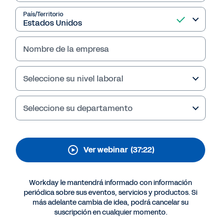
en tiempos de
incertidumbre
País/Territorio
económica" con
Nombre de la empresa
Workday Adaptive
Planning
Seleccione su nivel laboral
Seleccione su departamento
Ver webinar
(37:22)
Workday le mantendrá informado con información
periódica sobre sus eventos, servicios y productos. Si
más adelante cambia de idea, podrá cancelar su
suscripción en cualquier momento.