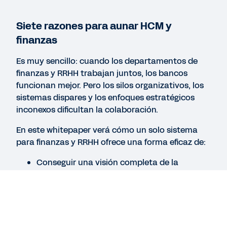
pueden adaptarse mejor al cambio
Siete razones para aunar HCM y
CASO PRÁCTICO
finanzas
Cultivar el talento para mantener la
Es muy sencillo: cuando los departamentos de
competitividad en los servicios financieros
finanzas y RRHH trabajan juntos, los bancos
funcionan mejor. Pero los silos organizativos, los
sistemas dispares y los enfoques estratégicos
QUICK DEMO
inconexos dificultan la colaboración.
Workday Financial Services
6:46
En este whitepaper verá cómo un solo sistema
para finanzas y RRHH ofrece una forma eficaz de:
Conseguir una visión completa de la
Ver más recursos
empresa
Entender los efectos de las decisiones de
RRHH en el área de finanzas
Entender cómo se puede preparar mejor el