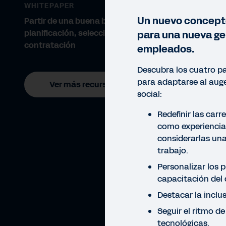
WHITEPAPER
Un nuevo concept
Partir de una buena base:
planificación, selección y
para una nueva ge
contratación
empleados.
Descubra los cuatro p
para adaptarse al aug
Ver más recursos
social:
Redefinir las carr
como experiencia
considerarlas una
trabajo.
Personalizar los 
capacitación del
Destacar la inclus
Seguir el ritmo d
WHIT
tecnológicas.