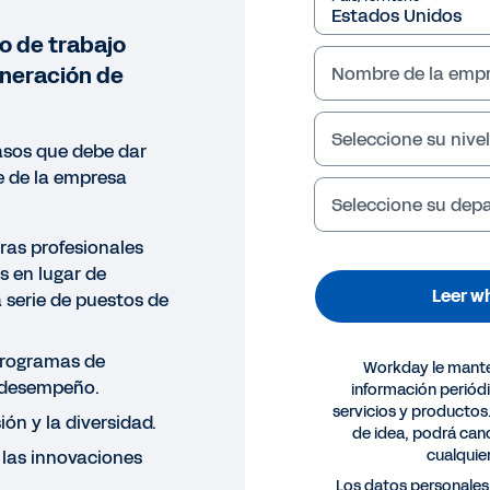
o de trabajo
neración de
Nombre de la emp
Seleccione su nivel
asos que debe dar
e de la empresa
Seleccione su de
eras profesionales
s en lugar de
Leer w
 serie de puestos de
programas de
Workday le mant
 desempeño.
información periód
servicios y productos
ión y la diversidad.
de idea, podrá canc
cualqui
e las innovaciones
EPAPER
Los datos personales 