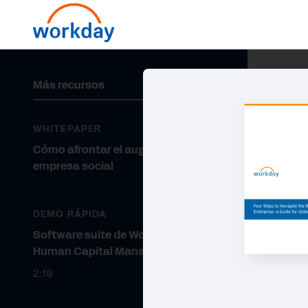
Más recursos
WHITEPAPER
Cómo afrontar el auge de la
empresa social
DEMO RÁPIDA
Software suite de Workday
Human Capital Management
2:19