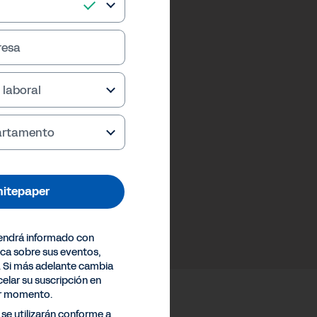
resa
 laboral
partamento
hitepaper
endrá informado con
ica sobre sus eventos,
. Si más adelante cambia
elar su suscripción en
er momento.
se utilizarán conforme a