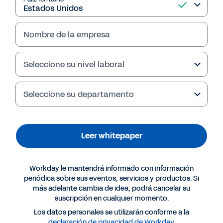
Leer whitepaper
Nombre de la empresa
Seleccione su nivel laboral
Seleccione su departamento
Leer whitepaper
Más recursos
Workday le mantendrá informado con información
WHITEPAPER
periódica sobre sus eventos, servicios y productos. Si
más adelante cambia de idea, podrá cancelar su
Partir de una buena base: planificación, selección
suscripción en cualquier momento.
y contratación
Los datos personales se utilizarán conforme a la
declaración de privacidad de Workday
.