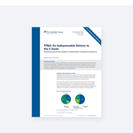
El valor del área de planificación y análisis
financieros (En inglés)
DEMO RÁPIDA
Workday Financial Management
3:26
INFORME
2025 Gartner® Magic Quadrant™ for Cloud ERP for
Service-Centric Enterprises
BLOG
Finance Leaders on Their Journey to Business
Collaboration