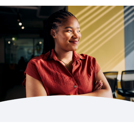
PÁGINA WEB
AI con un impacto empresarial real: Workday
Illuminate
PÁGINA WEB
Se anuncia Workday Illuminate™: la nueva
generación de IA de Workday
BLOG
AI Agents in Enterprise: How Will They Change the
Way We Work?
See More Resources
Obtenga 3,3 veces más valor de su