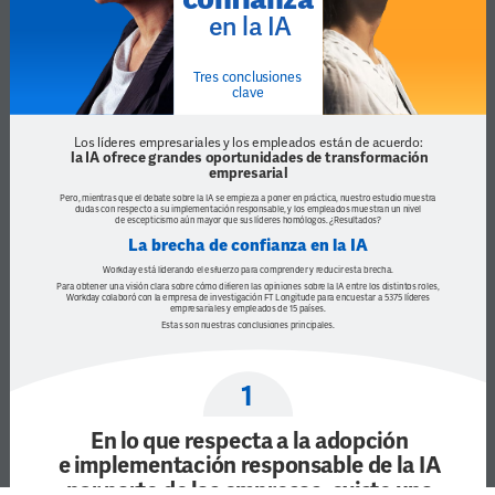
en la IA
Tres conclusiones 
clave
Los líderes empresariales y los empleados están de acuerdo:
 la IA ofrece grandes oportunidades de transformación 
empresarial 
Pero, mientras que el debate sobre la IA se empieza a poner en práctica, nuestro estudio muestra 
dudas con respecto a su implementación responsable, y los empleados muestran un nivel 
de escepticismo aún mayor que sus líderes homólogos. ¿Resultados? 
La brecha de confianza en la IA
Workday está liderando el esfuerzo para comprender y reducir esta brecha.
Para obtener una visión clara sobre cómo difieren las opiniones sobre la IA entre los distintos roles, 
Workday colaboró con la empresa de investigación FT Longitude para encuestar a 5375 líderes 
empresariales y empleados de 15 países.
Estas son nuestras conclusiones principales.
1
En lo que respecta a la adopción 
e implementación responsable de la IA 
por parte de las empresas, existe una 