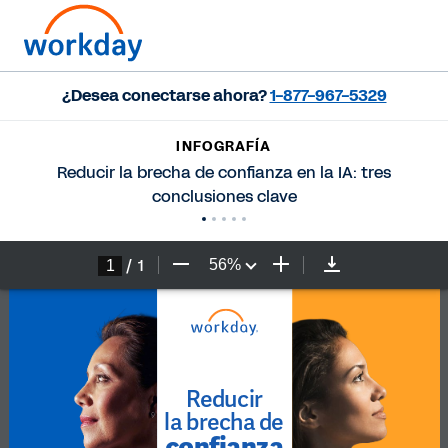
¿Desea conectarse ahora?
1-877-967-5329
INFOGRAFÍA
Reducir la brecha de confianza en la IA: tres
conclusiones clave
/
1
56
%
Reducir 
la brecha de 
confianza