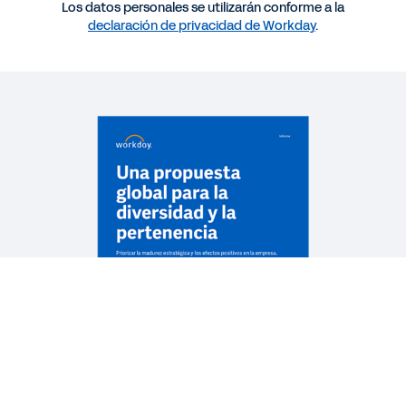
Los datos personales se utilizarán conforme a la
declaración de privacidad de Workday
.
INFORME
Propuesta global de pertenencia y diversidad
QUICK DEMO
Belonging and Diversity Quick Demo
2:42
Ver más recursos
Información legal
Cookie Preferences
©
2026
Workday, Inc.