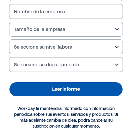
Leer informe
Nombre de la empresa
Tamaño de la empresa
Seleccione su nivel laboral
Seleccione su departamento
Más recursos
Leer informe
INFORME
Workday le mantendrá informado con información
periódica sobre sus eventos, servicios y productos. Si
Una propuesta global para la diversidad y la
más adelante cambia de idea, podrá cancelar su
pertenencia
suscripción en cualquier momento.