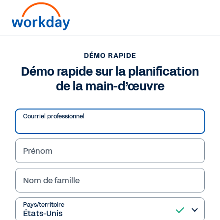
DÉMO RAPIDE
Démo rapide sur la planification
de la main-d’œuvre
Courriel professionnel
Prénom
Nom de famille
DÉMO RAPIDE
Démo rapide sur la
Pays/territoire
planification de la main-