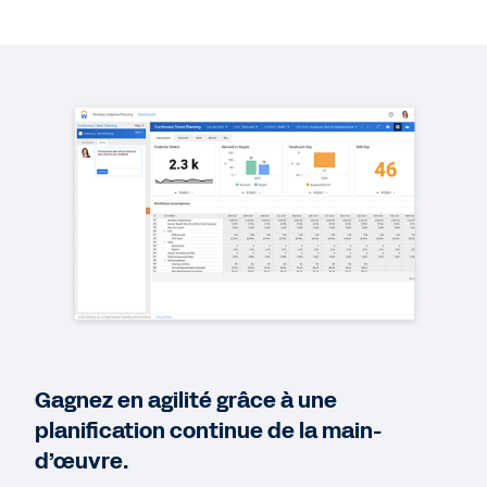
Plus de ressources
DÉMO RAPIDE
Démo rapide sur la planification de la main-
d’œuvre
2:11
LIVRE NUMÉRIQUE
Cinq coûts de la planification statique
LIVRE NUMÉRIQUE
Tracer la voie vers une planification moderne
Gagnez en agilité grâce à une
planification continue de la main-
LIVRE NUMÉRIQUE
d’œuvre.
Le guide complet de la planification moderne