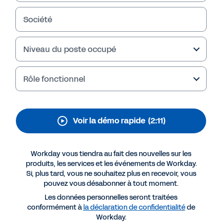
d’œuvre
Société
Découvrez comment Workday Adaptive
Niveau du poste occupé
Planning peut aider votre équipe à combler les
lacunes en matière de compétences, à prendre
des décisions plus rapidement et à élaborer
Rôle fonctionnel
d’excellents plans.
Voir la démo rapide
(2:11)
Workday vous tiendra au fait des nouvelles sur les
produits, les services et les événements de Workday.
Si, plus tard, vous ne souhaitez plus en recevoir, vous
pouvez vous désabonner à tout moment.
Les données personnelles seront traitées
conformément à
la déclaration de confidentialité
de
Workday.