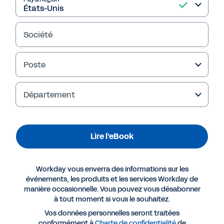
Société
Poste
Département
Lire l'eBook
Plus de ressources
Workday vous enverra des informations sur les
EBOOK
événements, les produits et les services Workday de
manière occasionnelle. Vous pouvez vous désabonner
Pourquoi la fonction Finance doit impliquer le DRH
à tout moment si vous le souhaitez.
en tant que partenaire stratégique
Vos données personnelles seront traitées
conformément à
Charte de confidentialité
de