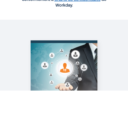
Workday.
DÉMO RAPIDE
Suite logicielle Workday Human Capital
Management
2:19
DÉMO COURTE
Workday Financial Management
3'43
Voir plus de ressources
Mentions légales
Cookie Preferences