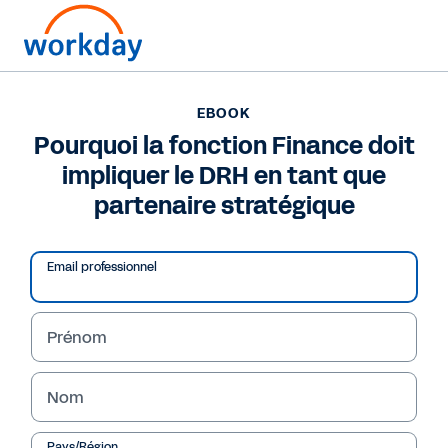
EBOOK
EBOOK
Pourquoi la fonction
Pourquoi la fonction Finance doit
impliquer le DRH en tant que
Finance doit impliquer
partenaire stratégique
le DRH en tant que
partenaire stratégique
Email professionnel
Prénom
Lire l'eBook
Nom
Pays/Région