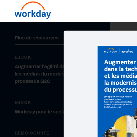
Plus de ressources
EBOOK
Augmenter l'agilité dans la tech et
les médias : la modernisation du
processus Q2C
EBOOK
Workday pour le secteur de la tech
DÉMO COURTE