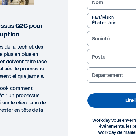
Nom
Pays/Région
essus Q2C pour
ruption
Société
es de la tech et des
e plus en plus en
Poste
 et doivent faire face
lisée, le processus
Département
sentiel que jamais.
eBook comment
âtir un processus
Lire
ur le client afin de
rester en tête de la
Workday vous enverra 
événements, les pr
OK
Workday de manièr