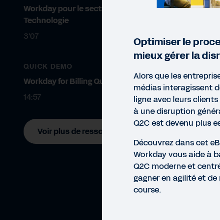
Workday pour le secteur de la
Technologie
3'07
Optimiser le proc
mieux gérer la dis
QUICK DEMO
Alors que les entrepris
Workday for Billing Quick Demo
médias interagissent d
14:57
ligne avec leurs clients
à une disruption généra
Q2C est devenu plus es
Voir plus de ressources
Découvrez dans cet 
Workday vous aide à b
Q2C moderne et centré s
gagner en agilité et de 
course.
EBO