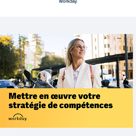
Workday.
Mettre en œuvre votre stratégie de compétences
LIVRE BLANC
Guide pour accélérer la préparation des effectifs
WEBINAR
Skills as the Foundation of Transformation
28:20
EXTENDED DEMO
Getting the Basics Right: Develop to Perform
BLOG
The Foundation of the Skills Cloud in Workday