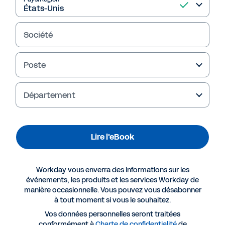
Lire l'eBook
Société
Poste
Département
Lire l'eBook
Plus de ressources
Workday vous enverra des informations sur les
événements, les produits et les services Workday de
manière occasionnelle. Vous pouvez vous désabonner
EBOOK
à tout moment si vous le souhaitez.
Le futur de la Finance : le directeur comptable
Vos données personnelles seront traitées
nouvelle génération
conformément à
Charte de confidentialité
de