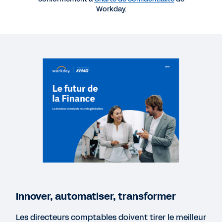
Workday.
WEBINAR
The Future of Intelligent Accounting Is Here: Are
You Ready?
1:01:03
WEBINAR
The Future of Finance: AI, Automation, and the
Strategic CAO
40:02
BLOG
Les 3 caractéristiques de la comptabilité du futur
Innover, automatiser, transformer
Les directeurs comptables doivent tirer le meilleur