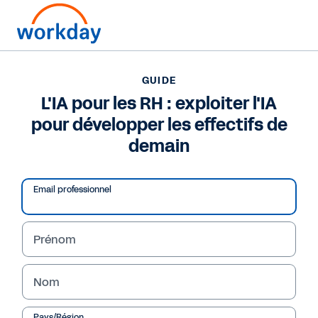
Pour nous joindre ?
+33 (0)1 84 88 34 44
(en français)
GUIDE
L'IA pour les RH : exploiter l'IA
GUIDE
pour développer les effectifs de
L'IA pour les RH : exploiter l'IA pour développer les
effectifs de demain
demain
Email professionnel
Prénom
Nom
Pays/Région