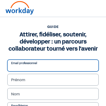
Pour nous joindre ?
+33 (0)1 84 88 34 44
(en français)
GUIDE
Attirer, fidéliser, soutenir,
GUIDE
développer : un parcours
Attirer, fidéliser, soutenir, développer : un parcours
collaborateur tourné vers l'avenir
collaborateur tourné vers l'avenir
Email professionnel
Prénom
Nom
Pays/Région