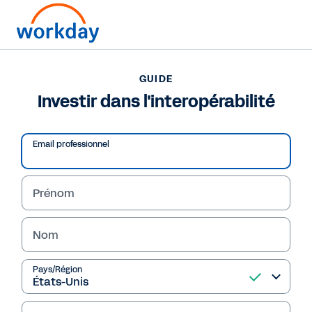
Pour nous joindre ?
+33 (0)1 84 88 34 44
(en français)
GUIDE
Investir dans l'interopérabilité
GUIDE
Investir dans l'interopérabilité
Email professionnel
Prénom
Nom
Pays/Région