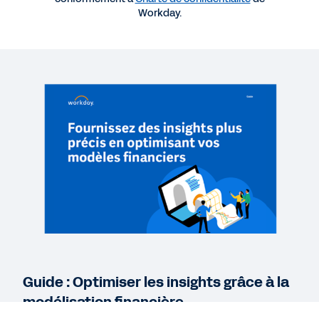
modélisation financière
Workday.
EBOOK
Identifier les 5 conséquences indésirables de la
planification statique
RAPPORT
BARC The Planning Survey 21 (en anglais)
WEB PAGE
Workday Adaptive Planning Free Trial
Guide : Optimiser les insights grâce à la
Voir plus de ressources
modélisation financière