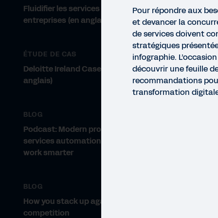
Fluidifier les services aux
Pour répondre aux beso
entreprises (en anglais)
et devancer la concurre
de services doivent con
stratégiques présenté
ÉTUDE DE CAS
infographie. L’occasio
Deloitte Ireland Case Study (en
découvrir une feuille d
anglais)
recommandations pour
transformation digitale
BLOG
Podcast: Modern professional
services automation helps firms
work smarter
BLOG
How you stack up against the
INFO
competition