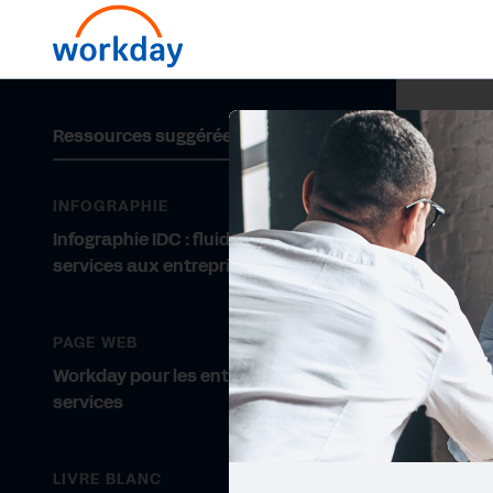
Ressources suggérées
INFOGRAPHIE
Infographie IDC : fluidifier les
services aux entreprises
PAGE WEB
Workday pour les entreprises de
services
LIVRE BLANC