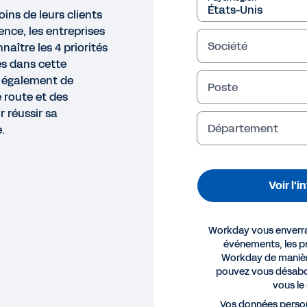
ins de leurs clients
nce, les entreprises
Société
naître les 4 priorités
es dans cette
n également de
Poste
e route et des
 réussir sa
Département
.
Voir l'
Workday vous enverra 
événements, les pr
Workday de manièr
pouvez vous désabo
vous le
GRAPHIE
Vos données person