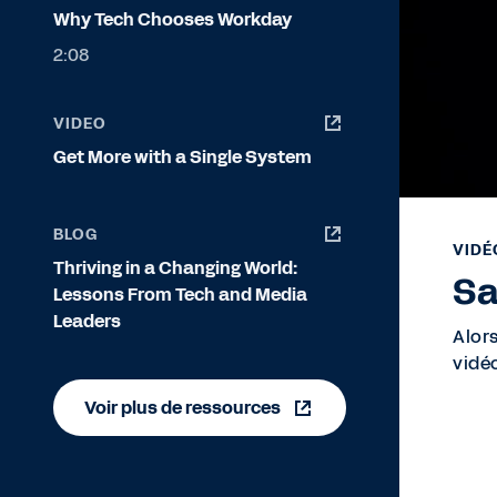
Why Tech Chooses Workday
2:08
VIDEO
Get More with a Single System
BLOG
VIDÉ
Thriving in a Changing World:
Sa
Lessons From Tech and Media
Leaders
Alor
vidé
Voir plus de ressources