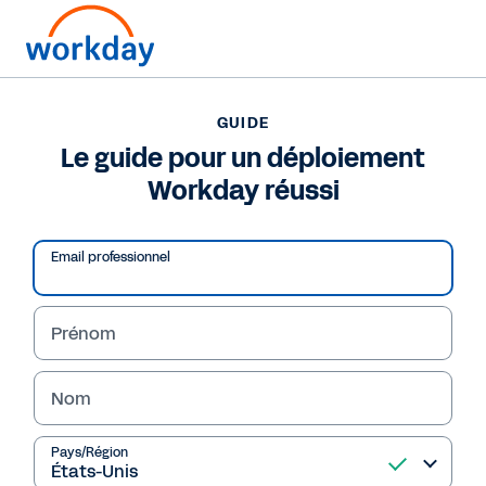
Pour nous joindre ?
+33 (0)1 84 88 34 44
(en français)
GUIDE
Le guide pour un déploiement
GUIDE
Workday réussi
Le guide pour un déploiement Workday réussi
Email professionnel
Prénom
Nom
Pays/Région