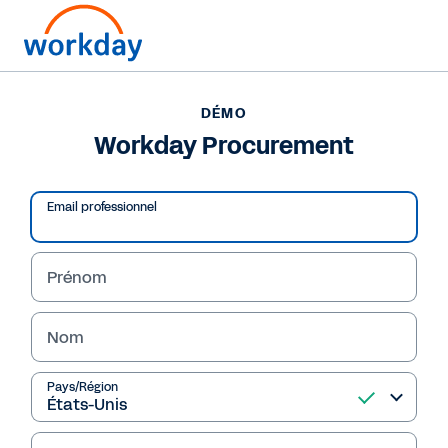
Pour nous joindre ?
+33 (0)1 84 88 34 44
(en français)
DÉMO
Workday Procurement
DÉMO
Workday Procurement
Email professionnel
Prénom
Nom
Pays/Région