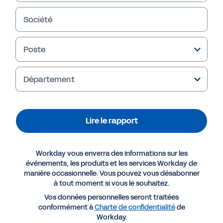
Société
Poste
Département
Lire le rapport
Plus de ressources
Workday vous enverra des informations sur les
événements, les produits et les services Workday de
manière occasionnelle. Vous pouvez vous désabonner
RAPPORT
à tout moment si vous le souhaitez.
CxO Indicator pour le secteur des médias
Vos données personnelles seront traitées
conformément à
Charte de confidentialité
de
Workday.