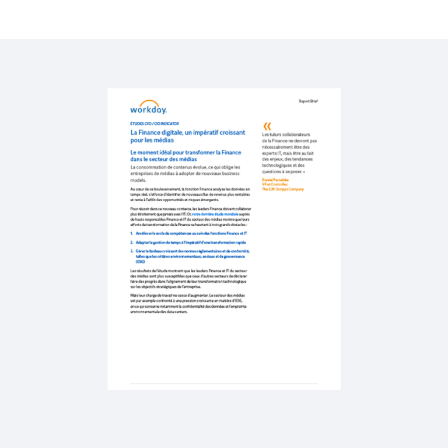
QUICK DEMO
Workday and Cast & Crew
4:56
EBOOK
Workday for the Media Industry
RAPPORT
L'excellence transformationnelle, clé de la réussite
des entreprises
DÉMO COURTE
Workday pour le secteur des Médias
3:20