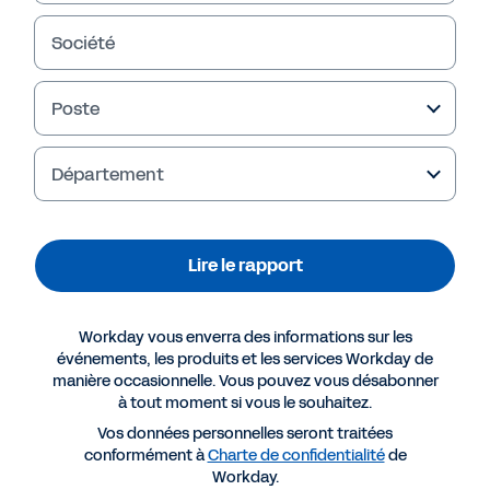
Société
Poste
Département
Lire le rapport
Plus de ressources
Workday vous enverra des informations sur les
événements, les produits et les services Workday de
manière occasionnelle. Vous pouvez vous désabonner
RAPPORT
à tout moment si vous le souhaitez.
FSN Innovation Showcase 2020: Workday (en
Vos données personnelles seront traitées
anglais)
conformément à
Charte de confidentialité
de
Workday.