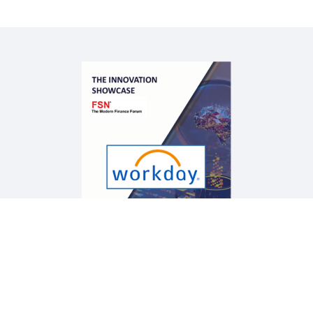
BLOG
Data-Rich, Insight-Poor: Unpacking the CFO’s
Dilemma
QUICK DEMO
How Finance Can Create Value with Workday
2:21
Voir plus de ressources
Mentions légales
Cookie Preferences
©
2026
Workday, Inc.