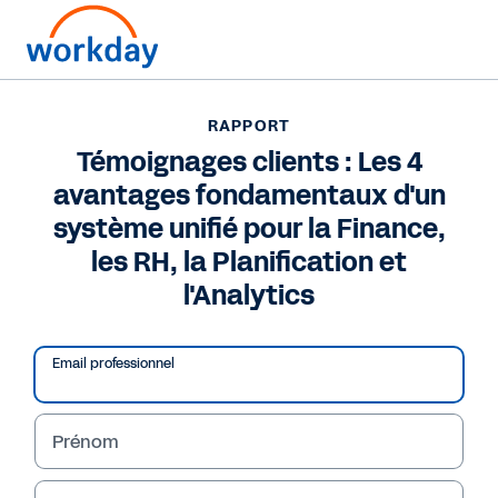
RAPPORT
RAPPORT
Témoignages clients :
Témoignages clients : Les 4
avantages fondamentaux d'un
Les 4 avantages
système unifié pour la Finance,
fondamentaux d'un
les RH, la Planification et
système unifié pour la
l'Analytics
Finance, les RH, la
Email professionnel
Planification et
l'Analytics
Prénom