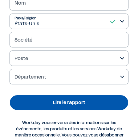
Nom
Lire le rapport
Pays/Région
Société
Poste
Département
Plus de ressources
Lire le rapport
RAPPORT
Workday vous enverra des informations sur les
Témoignages clients : Les 4 avantages
événements, les produits et les services Workday de
fondamentaux d'un système unifié pour la
manière occasionnelle. Vous pouvez vous désabonner