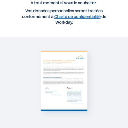
Finance, les RH, la Planification et l'Analytics
à tout moment si vous le souhaitez.
Vos données personnelles seront traitées
conformément à
Charte de confidentialité
de
Workday.
VIDÉO
La puissance d'une seule source de données
3'55
BLOG
3 changements pour développer votre société de
services professionnels
PAGE WEB
Pourquoi le secteur bancaire doit adopter une
approche globale de l'innovation