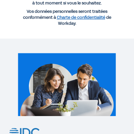
à tout moment si vous le souhaitez.
Vos données personnelles seront traitées
RAPPORT
conformément à
Charte de confidentialité
de
Workday.
IDC MarketScape : Évaluation mondiale 2022 des
fournisseurs d'applications de planification, de
budgétisation et de prévisionnel
DÉMO
Workday Adaptive Planning
3:22
BLOG
Adaptability Is a Strategic Imperative for Future
Success