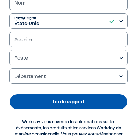
IDC MarketScape des fournisseurs de solutions
Nom
de planification et de budgétisation pour
découvrir pourquoi Workday figure parmi les
Pays/Région
leaders.
Société
Lire le rapport
Poste
Département
Lire le rapport
Workday vous enverra des informations sur les
événements, les produits et les services Workday de
Plus de ressources
manière occasionnelle. Vous pouvez vous désabonner