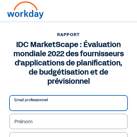
RAPPORT
RAPPORT
IDC MarketScape :
IDC MarketScape : Évaluation
mondiale 2022 des fournisseurs
Évaluation mondiale
d'applications de planification,
2022 des fournisseurs
de budgétisation et de
d'applications de
prévisionnel
planification, de
Email professionnel
budgétisation et de
prévisionnel
Prénom
Consultez la dernière évaluation