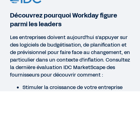
RAPPORT
Réponse rapide : 5 étapes pour garantir la
Découvrez pourquoi Workday figure
préparation à l'intégration de la planification
parmi les leaders
Finance et RH avec la xP&A (en anglais)
Les entreprises doivent aujourd'hui s'appuyer sur
des logiciels de budgétisation, de planification et
EBOOK
de prévisionnel pour faire face au changement, en
L'importance de la planification à l'échelle de
particulier dans un contexte d'inflation. Consultez
l'entreprise (en anglais)
la dernière évaluation IDC MarketScape des
fournisseurs pour découvrir comment :
Stimuler la croissance de votre entreprise
Voir plus de ressources
Créer un cadre propice à l'agilité
Rationaliser les budgets, les plans et les
prévisions
Lisez l'extrait pour en savoir plus.
Mentions légales
Cookie Preferences
©
2026
Workday, Inc.