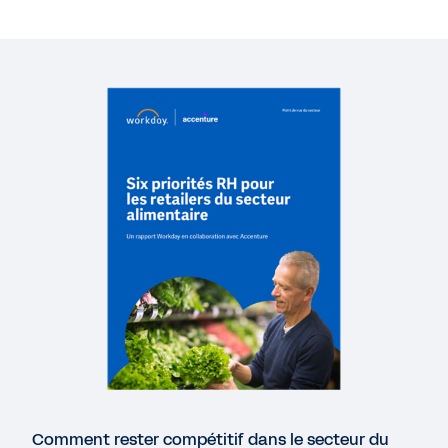
EBOOK
Distributeurs alimentaires : soyez prêts pour
demain
ÉTUDE DE CAS
7-Eleven Australia rassemble des informations
clés pour améliorer l'expérience collaborateur
VIDÉO
Pourquoi les entreprises du retail choisissent
Workday (en anglais)
4'23
Comment rester compétitif dans le secteur du