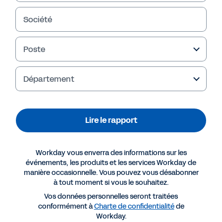
Lire le rapport
Société
Poste
Département
Lire le rapport
Workday vous enverra des informations sur les
Plus de ressources
événements, les produits et les services Workday de
manière occasionnelle. Vous pouvez vous désabonner
à tout moment si vous le souhaitez.
RAPPORT
Vos données personnelles seront traitées
conformément à
Charte de confidentialité
de
Six priorités RH pour les retailers du secteur
Workday.
alimentaire