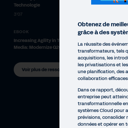
Technologie
3'07
Obtenez de meille
grâce à des syst
EBOOK
Increasing Agility in Tech and
La réussite des événe
Media: Modernize Q2C
transformateurs, tels q
acquisitions, les intro
les privatisations et le
Voir plus de ressources
une planification, des 
collaboration efficaces
Dans ce rapport, déc
entreprise peut atteind
transformationnelle en
systèmes Cloud pour a
prévisions, consolider
RAP
données et opérer en t