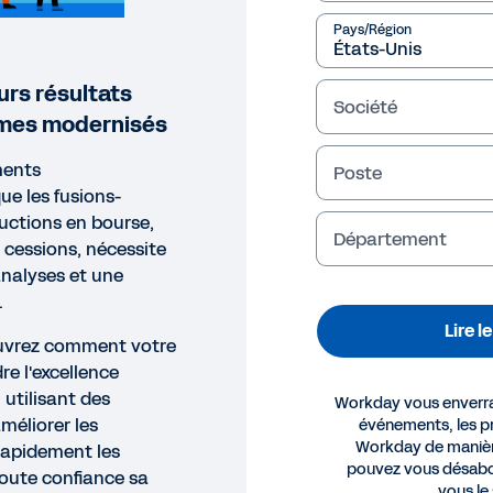
Pays/Région
urs résultats
Société
èmes modernisés
ments
Poste
ue les fusions-
ductions en bourse,
Département
s cessions, nécessite
analyses et une
.
Lire l
ouvrez comment votre
re l'excellence
 utilisant des
Workday vous enverra 
méliorer les
événements, les pr
Workday de manièr
 rapidement les
PORT
pouvez vous désabo
oute confiance sa
vous le