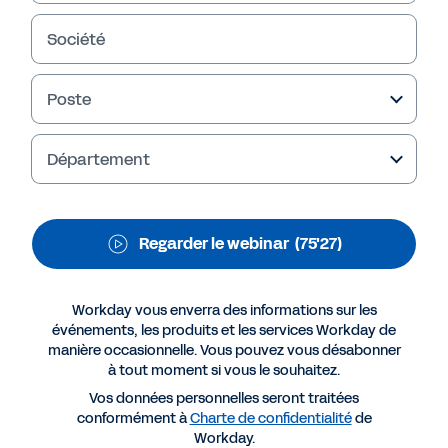
unique au service de
votre organisation
Société
Quels sont les avantages d’un outil de Paie
Poste
intégré au système RH dans un monde où
partager l’information est clé pour rester agile
et conserver l’engagement des collaborateurs.
Département
En partenariat avec RH&M et le témoignage de
La Mutuelle Générale.
Regarder le webinar
(75'27)
Workday vous enverra des informations sur les
événements, les produits et les services Workday de
manière occasionnelle. Vous pouvez vous désabonner
à tout moment si vous le souhaitez.
Vos données personnelles seront traitées
conformément à
Charte de confidentialité
de
Workday.