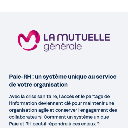
Plus de ressources
WEBINAR
Paie-RH : un système unique au service de votre
organisation
75'27
PAGE WEB
Paie-RH : un système unique au service
Evaluez vos processus de paie en 5 minutes
de votre organisation
Avec la crise sanitaire, l’accès et le partage de
PAGE WEB
l'information deviennent clé pour maintenir une
Les atouts de la Paie vus par nos clients
organisation agile et conserver l’engagement des
collaborateurs. Comment un système unique
Paie et RH peut-il répondre à ces enjeux ?
LIVRE BLANC